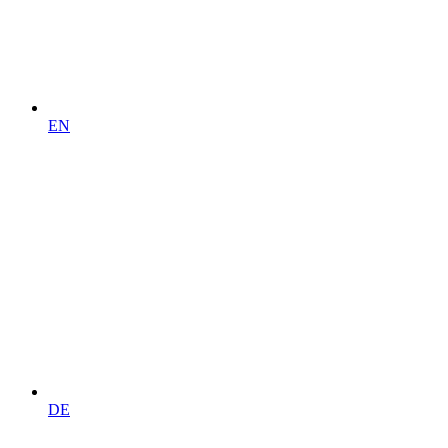
EN
DE