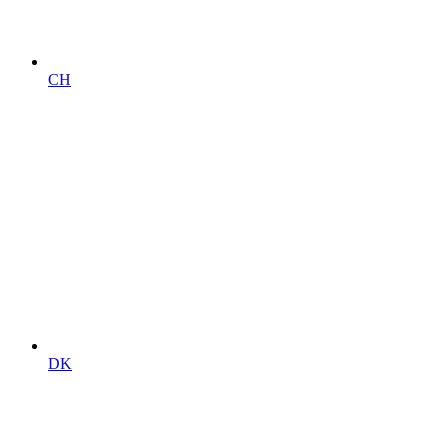
CH
DK