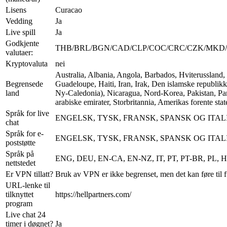
Lisens
Curacao
Vedding
Ja
Live spill
Ja
Godkjente
THB/BRL/BGN/CAD/CLP/COC/CRC/CZK/MKD/
valutaer:
Kryptovaluta
nei
Australia, Albania, Angola, Barbados, Hviterussland,
Begrensede
Guadeloupe, Haiti, Iran, Irak, Den islamske republikk
land
Ny-Caledonia), Nicaragua, Nord-Korea, Pakistan, Pa
arabiske emirater, Storbritannia, Amerikas forente st
Språk for live
ENGELSK, TYSK, FRANSK, SPANSK OG ITAL
chat
Språk for e-
ENGELSK, TYSK, FRANSK, SPANSK OG ITAL
poststøtte
Språk på
ENG, DEU, EN-CA, EN-NZ, IT, PT, PT-BR, PL, H
nettstedet
Er VPN tillatt?
Bruk av VPN er ikke begrenset, men det kan føre til fun
URL-lenke til
tilknyttet
https://hellpartners.com/
program
Live chat 24
timer i døgnet?
Ja