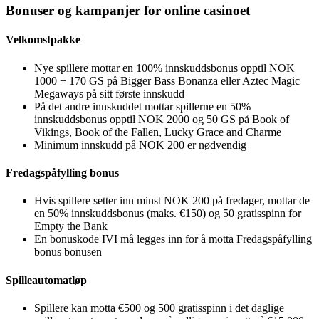
Bonuser og kampanjer for online casinoet
Velkomstpakke
Nye spillere mottar en 100% innskuddsbonus opptil NOK
1000 + 170 GS på Bigger Bass Bonanza eller Aztec Magic
Megaways på sitt første innskudd
På det andre innskuddet mottar spillerne en 50%
innskuddsbonus opptil NOK 2000 og 50 GS på Book of
Vikings, Book of the Fallen, Lucky Grace and Charme
Minimum innskudd på NOK 200 er nødvendig
Fredagspåfylling bonus
Hvis spillere setter inn minst NOK 200 på fredager, mottar de
en 50% innskuddsbonus (maks. €150) og 50 gratisspinn for
Empty the Bank
En bonuskode IVI må legges inn for å motta Fredagspåfylling
bonus bonusen
Spilleautomatløp
Spillere kan motta €500 og 500 gratisspinn i det daglige