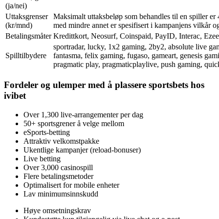
(ja/nei)
Uttaksgrenser
Maksimalt uttaksbeløp som behandles til en spiller er
(kr/mnd)
med mindre annet er spesifisert i kampanjens vilkår og 
Betalingsmåter
Kredittkort, Neosurf, Coinspaid, PayID, Interac, Ezee
sportradar, lucky, 1x2 gaming, 2by2, absolute live g
Spilltilbydere
fantasma, felix gaming, fugaso, gameart, genesis gamin
pragmatic play, pragmaticplaylive, push gaming, quic
Fordeler og ulemper med å plassere sportsbets hos
ivibet
Over 1,300 live-arrangementer per dag
50+ sportsgrener å velge mellom
eSports-betting
Attraktiv velkomstpakke
Ukentlige kampanjer (reload-bonuser)
Live betting
Over 3,000 casinospill
Flere betalingsmetoder
Optimalisert for mobile enheter
Lav minimumsinnskudd
Høye omsetningskrav