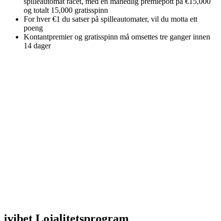
spilleautomat racet, med en månedlig premiepott på €15,000
og totalt 15,000 gratisspinn
For hver €1 du satser på spilleautomater, vil du motta ett
poeng
Kontantpremier og gratisspinn må omsettes tre ganger innen
14 dager
ivibet Lojalitetsprogram