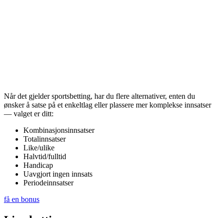
Når det gjelder sportsbetting, har du flere alternativer, enten du
ønsker å satse på et enkeltlag eller plassere mer komplekse innsatser
— valget er ditt:
Kombinasjonsinnsatser
Totalinnsatser
Like/ulike
Halvtid/fulltid
Handicap
Uavgjort ingen innsats
Periodeinnsatser
få en bonus