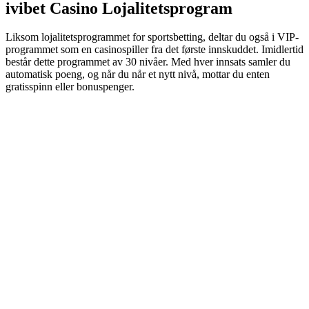
ivibet Casino Lojalitetsprogram
Liksom lojalitetsprogrammet for sportsbetting, deltar du også i VIP-
programmet som en casinospiller fra det første innskuddet. Imidlertid
består dette programmet av 30 nivåer. Med hver innsats samler du
automatisk poeng, og når du når et nytt nivå, mottar du enten
gratisspinn eller bonuspenger.