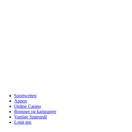
Sportwetten
Appen
Online Casino
Bonuser og kampanjer
Vanlige Spørsmål
Logg inn