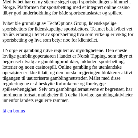
Med ivibet har en ny stjerne steget opp i sportsbettingens himmel i
Norge. Plafformen for sportsbetting med et integrert online casino
tilbyr god underholdning for både sportsentusiaster og spillere.
Ivibet ble grunnlagt av TechOptions Group, lidenskapelige
sportsbettors for lidenskapelige sportsbettors. Teamet bak ivibet vet
fra års erfaring i feltet av sportsbetting hva som virkelig er viktig for
sportsbetting og hva som betyr noe for klientellet.
I Norge er gambling nøye regulert av myndighetene. Den eneste
lovlige gamblingoperatøren i landet er Norsk Tipping, som tilbyr et
begrenset utvalg av gamblingprodukter, inkludert sportsbetting,
lotterier og noen casinospill. Online gambling fra utenlandske
operatører er ikke tillatt, og den norske regjeringen blokkerer aktivt
tilgangen til uautoriserte gamblingnettsteder. Målet med disse
reguleringene er å beskytte forbrukerne og forebygge
spilleavhengighet. Selv om gamblingalternativene er begrenset, har
nordmenn fortsatt muligheter til å delta i lovlige gamblingaktiviteter
innenfor landets regulerte rammer.
få en bonus