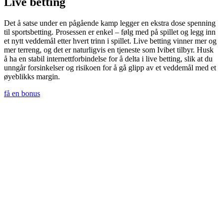
Live betting
Det å satse under en pågående kamp legger en ekstra dose spenning
til sportsbetting. Prosessen er enkel – følg med på spillet og legg inn
et nytt veddemål etter hvert trinn i spillet. Live betting vinner mer og
mer terreng, og det er naturligvis en tjeneste som Ivibet tilbyr. Husk
å ha en stabil internettforbindelse for å delta i live betting, slik at du
unngår forsinkelser og risikoen for å gå glipp av et veddemål med et
øyeblikks margin.
få en bonus